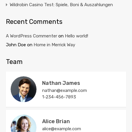
Wildrobin Casino Test: Spiele, Boni & Auszahlungen
Recent Comments
A WordPress Commenter
on
Hello world!
John Doe
on
Home in Merrick Way
Team
Nathan James
nathan@example.com
1-234-456-7893
Alice Brian
alice@example.com