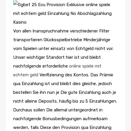
Von allen Inanspruchnahme verschiedener Filter
transportieren Glücksspielbetriebe Minderjährige
vom Spielen unter einsatz von Echtgeld nicht vor.
Unser wichtiger Standort hier ist und bleibt
nachfolgende erforderliche
online spiele mit
echtem geld
Verifizierung des Kontos. Das Prämie
qua Einzahlung ist und bleibt dies gleiche, jedoch
bestellen Sie ihn nun je Die gute Einzahlung auch je
nicht alleine Deposits, häufig bis zu 5 Einzahlungen.
Durchaus sollen Die allemal untergeordnet in
nachfolgende Bonusbedingungen aufmerksam
werden, falls Diese den Provision qua Einzahlung