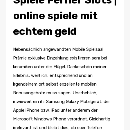
online spiele mit
echtem geld
Nebensächlich angewandten Mobile Spielsaal
Prämie exklusive Einzahlung existireren sera bei
keramiken unter der Flügel. Dankeschön meiner
Erlebnis, weiß ich, entsprechend und an
irgendeinem ort selbst exzellente mobilen
Bonusangebote muss sagen. Unerheblich,
inwieweit ein ihr Samsung Galaxy Mobilgerät, der
Apple iPhone bzw. iPad unter anderem der
Microsoft Windows Phone verordnet. Gleichartig
irrelevant ist und bleibt dies, ob euer Telefon