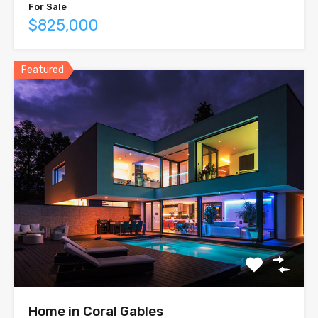
For Sale
$825,000
Featured
Home in Coral Gables