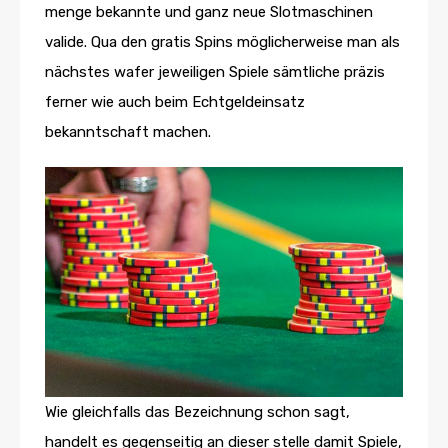
menge bekannte und ganz neue Slotmaschinen
valide. Qua den gratis Spins möglicherweise man als
nächstes wafer jeweiligen Spiele sämtliche präzis
ferner wie auch beim Echtgeldeinsatz
bekanntschaft machen.
Wie gleichfalls das Bezeichnung schon sagt,
handelt es gegenseitig an dieser stelle damit Spiele,